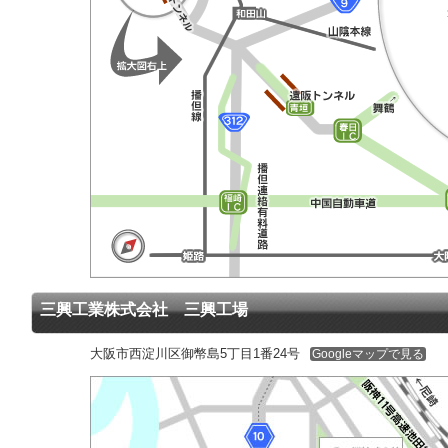
三興工業株式会社 三興工場
大阪市西淀川区御幣島5丁目1番24号
Googleマップで見る