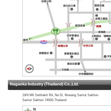
Nagaoka Industry (Thailand) Co.,Ltd.
19/9 M6 Setthakit Rd.,Na Di, Mueang Samut Sakhon
Samut Sakhon 74000,Thailand